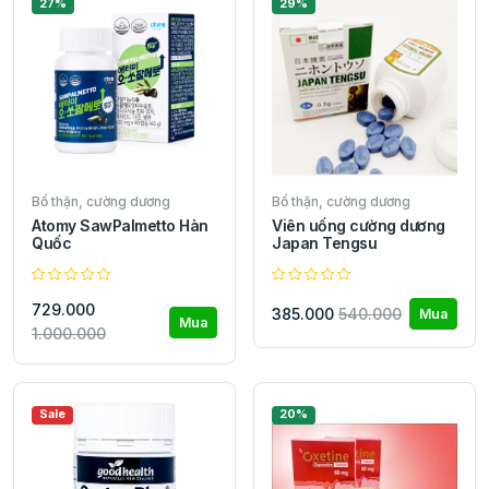
27%
29%
Bổ thận, cường dương
Bổ thận, cường dương
Atomy SawPalmetto Hàn
Viên uống cường dương
Quốc
Japan Tengsu
729.000
385.000
540.000
Mua
Mua
1.000.000
Sale
20%