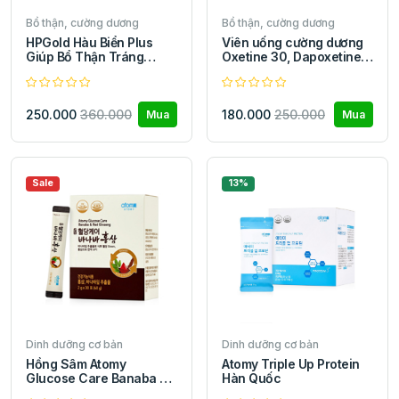
Bổ thận, cường dương
Bổ thận, cường dương
HPGold Hàu Biển Plus
Viên uống cường dương
Giúp Bổ Thận Tráng
Oxetine 30, Dapoxetine
Dương, Tăng Cường Sinh
30mg chống rối loạn
Lý
cương dương
250.000
360.000
180.000
250.000
Mua
Mua
Sale
13%
Dinh dưỡng cơ bản
Dinh dưỡng cơ bản
Hồng Sâm Atomy
Atomy Triple Up Protein
Glucose Care Banaba &
Hàn Quốc
Red Ginseng Hàn Quốc