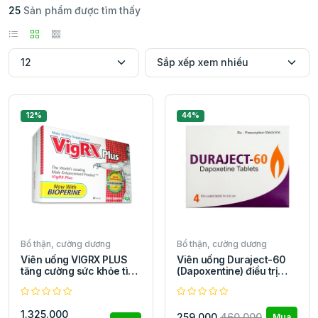
25
Sản phẩm được tìm thấy
12%
44%
Bổ thận, cường dương
Bổ thận, cường dương
Viên uống VIGRX PLUS
Viên uống Duraject-60
tăng cường sức khỏe tình
(Dapoxentine) điều trị
dục Nam
xuất tinh sớm
1.325.000
259.000
460.000
Mua