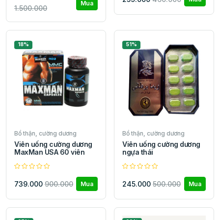
Mua
1.500.000
18%
51%
Bổ thận, cường dương
Bổ thận, cường dương
Viên uống cường dương
Viên uống cường dương
MaxMan USA 60 viên
ngựa thái
739.000
900.000
245.000
500.000
Mua
Mua