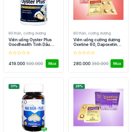
Bổ thận, cường dương
Bổ thận, cường dương
Viên uống Oyster Plus
Viên uống cường dương
Goodhealth Tinh Dầu
Oxetine 60, Dapoxetine
Hàu hỗ trợ tăng cường
60mg chống rối loạn
sinh lực 60 viên
cương dương
419.000
500.000
280.000
350.000
Mua
Mua
31%
28%