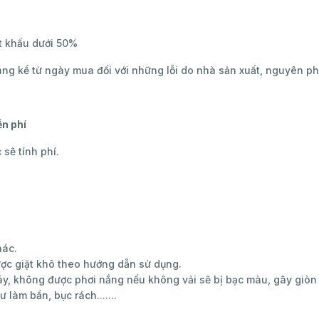
ết khấu dưới 50%
ng kể từ ngày mua đối với những lỗi do nhà sản xuất, nguyên phụ
ễn phí
 sẽ tính phí.
hác.
ược giặt khô theo hướng dẫn sử dụng.
áy, không được phơi nắng nếu không vải sẽ bị bạc màu, gây giòn
làm bẩn, bục rách.......