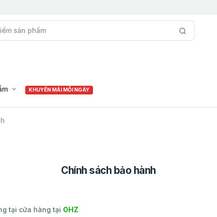
hẩm
KHUYẾN MÃI MỖI NGÀY
nh
Chính sách bảo hành
g tại cửa hàng tại
OHZ