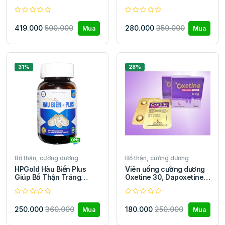
Hàu hỗ trợ tăng cường
60mg chống rối loạn
sinh lực 60 viên
cương dương
419.000
500.000
280.000
350.000
Mua
Mua
31%
28%
Bổ thận, cường dương
Bổ thận, cường dương
HPGold Hàu Biển Plus
Viên uống cường dương
Giúp Bổ Thận Tráng
Oxetine 30, Dapoxetine
Dương, Tăng Cường Sinh
30mg chống rối loạn
Lý
cương dương
250.000
360.000
180.000
250.000
Mua
Mua