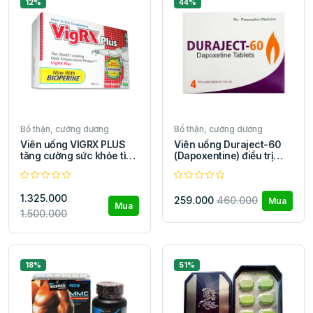
12%
44%
Bổ thận, cường dương
Bổ thận, cường dương
Viên uống VIGRX PLUS
Viên uống Duraject-60
tăng cường sức khỏe tình
(Dapoxentine) điều trị
dục Nam
xuất tinh sớm
1.325.000
259.000
460.000
Mua
Mua
1.500.000
18%
51%