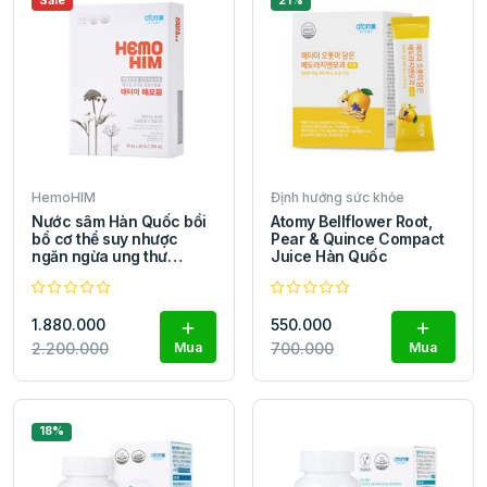
Sale
21%
HemoHIM
Định hướng sức khỏe
Nước sâm Hàn Quốc bồi
Atomy Bellflower Root,
bổ cơ thể suy nhược
Pear & Quince Compact
ngăn ngừa ung thư
Juice Hàn Quốc
HemoHIM Hàn Quốc
60gói x 20ml
1.880.000
550.000
2.200.000
Mua
700.000
Mua
18%