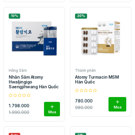
10%
20%
Hồng Sâm
Thành phần
Nhân Sâm Atomy
Atomy Turmacin MSM
Hwaljingigo
Hàn Quốc
Saengjihwang Hàn Quốc
780.000
1.798.000
980.000
Mua
1.990.000
Mua