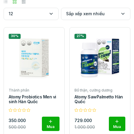
30%
27%
Thành phần
Bổ thận, cường dương
Atomy Probiotics Men vi
Atomy SawPalmetto Hàn
sinh Hàn Quốc
Quốc
350.000
729.000
500.000
Mua
1.000.000
Mua